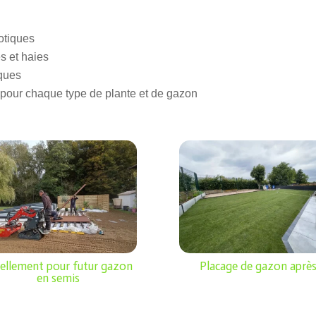
otiques
es et haies
ques
 pour chaque type de plante et de gazon
ellement pour futur gazon
Placage de gazon aprè
en semis