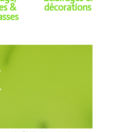
ées &
décorations
asses
r
r