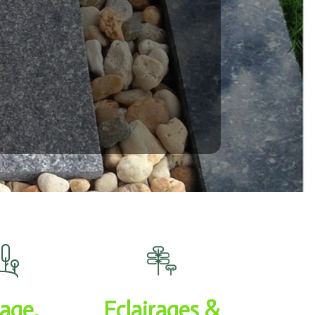
age,
Eclairages &