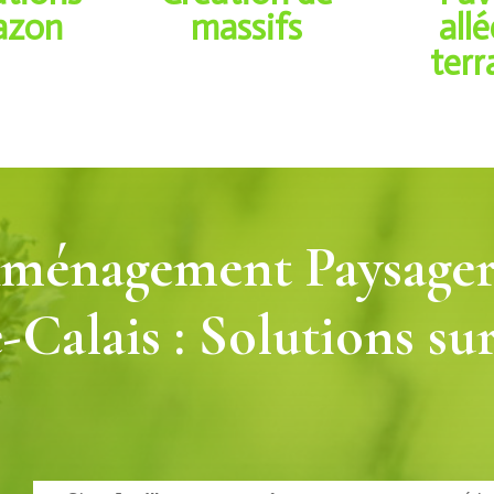
azon
massifs
all
terr
Aménagement Paysage
-Calais : Solutions su